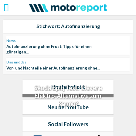
Stichwort: Autofinanzierung
News
Autofinanzierung ohne Frust: Tipps für einen
günstigen...
Dies und das
Vor- und Nachteile einer Autofinanzierung ohne...
Heute beliebt
Skoda Epiq Test: Clevere
Elektro-Alternative zum
Kamiq?
Neu bei YouTube
Social Followers