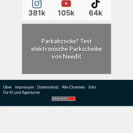
381k
105k
64k
Parkabzocke? Test
elektronische Parkscheibe
von Needit
Über
Impressum
Datenschutz
Alle Channels
Jobs
Für KI und Agenturen