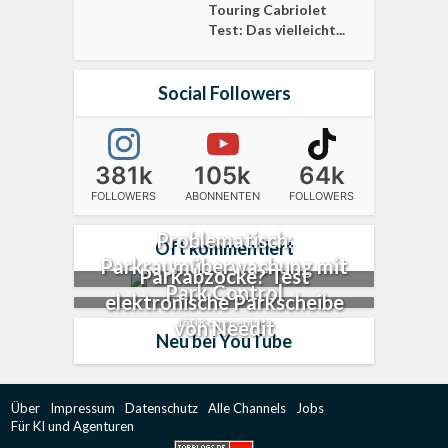
Touring Cabriolet
Test: Das vielleicht...
Social Followers
381k
105k
64k
FOLLOWERS
ABONNENTEN
FOLLOWERS
Problematisch:
Oft kommentiert
Parkraumüberwachung mit
Parkabzocke? Test
Park Control
elektronische Parkscheibe
150 Kommentare
von Needit
Neu bei YouTube
Über
Impressum
Datenschutz
Alle Channels
Jobs
Für KI und Agenturen