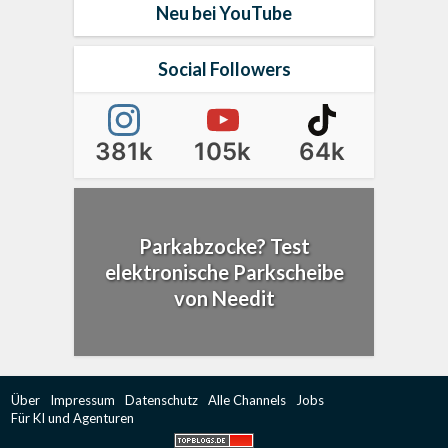
Neu bei YouTube
Social Followers
381k
105k
64k
Parkabzocke? Test
elektronische Parkscheibe
von Needit
Über
Impressum
Datenschutz
Alle Channels
Jobs
Für KI und Agenturen