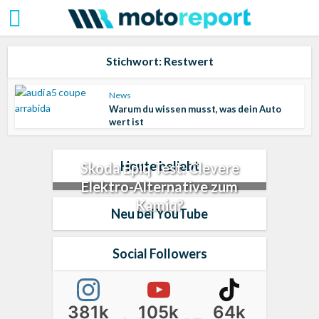
Stichwort: Restwert
News
Warum du wissen musst, was dein Auto
wert ist
Heute beliebt
Skoda Epiq Test: Clevere
Elektro-Alternative zum
Kamiq?
Neu bei YouTube
Social Followers
381k
105k
64k