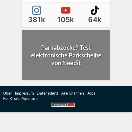
381k
105k
64k
Parkabzocke? Test
elektronische Parkscheibe
von Needit
Über
Impressum
Datenschutz
Alle Channels
Jobs
Für KI und Agenturen