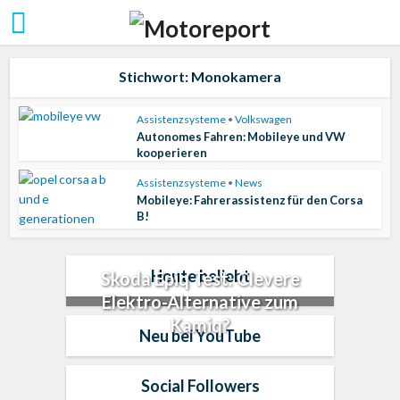
Stichwort: Monokamera
Assistenzsysteme
•
Volkswagen
Autonomes Fahren: Mobileye und VW
kooperieren
Assistenzsysteme
•
News
Mobileye: Fahrerassistenz für den Corsa
B!
Heute beliebt
Skoda Epiq Test: Clevere
Elektro-Alternative zum
Kamiq?
Neu bei YouTube
Social Followers