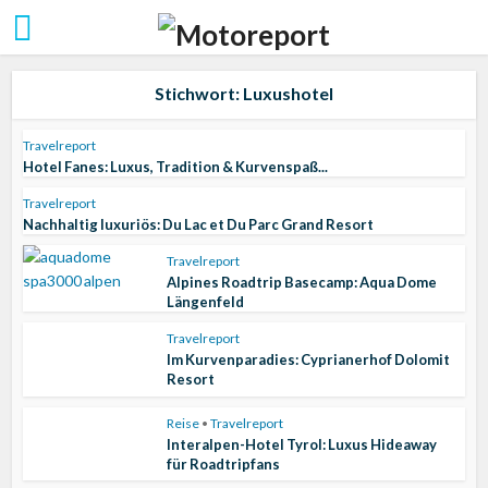
Stichwort: Luxushotel
Travelreport
Hotel Fanes: Luxus, Tradition & Kurvenspaß...
Travelreport
Nachhaltig luxuriös: Du Lac et Du Parc Grand Resort
Travelreport
Alpines Roadtrip Basecamp: Aqua Dome
Längenfeld
Travelreport
Im Kurvenparadies: Cyprianerhof Dolomit
Resort
Reise
•
Travelreport
Interalpen-Hotel Tyrol: Luxus Hideaway
für Roadtripfans