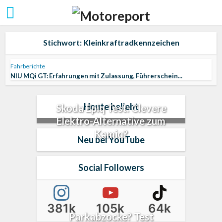
Stichwort: Kleinkraftradkennzeichen
Fahrberichte
NIU MQi GT: Erfahrungen mit Zulassung, Führerschein...
Heute beliebt
Skoda Epiq Test: Clevere
Elektro-Alternative zum
Kamiq?
Neu bei YouTube
Social Followers
381k
105k
64k
Parkabzocke? Test