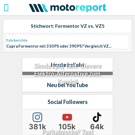
Stichwort: Formentor VZ vs. VZ5
Fahrberichte
Cupra Formentor mit 310 PS oder 390 PS? Vergleich VZ...
Heute beliebt
Skoda Epiq Test: Clevere
Elektro-Alternative zum
Kamiq?
Neu bei YouTube
Social Followers
381k
105k
64k
Parkabzocke? Test