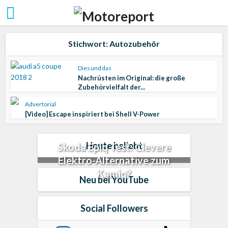
Stichwort: Autozubehör
Dies und das
Nachrüsten im Original: die große
Zubehörvielfalt der...
Advertorial
[Video] Escape inspiriert bei Shell V-Power
Heute beliebt
Skoda Epiq Test: Clevere
Elektro-Alternative zum
Kamiq?
Neu bei YouTube
Social Followers