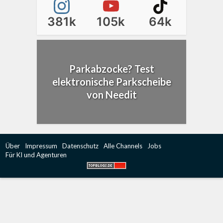
381k
105k
64k
Parkabzocke? Test
elektronische Parkscheibe
von Needit
Über
Impressum
Datenschutz
Alle Channels
Jobs
Für KI und Agenturen