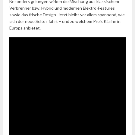
Besonders gelungen wirken die Mischung aus klassischem
Verbrenner bzw. Hybrid und modernen Elektro-Features
sowie das frische Design. Jetzt bleibt vor allem spannend, wie
sich der neue Seltos fährt – und zu welchem Preis Kia ihn in
Europa anbietet.