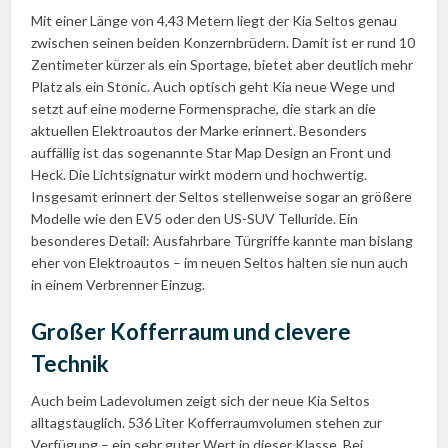
Mit einer Länge von 4,43 Metern liegt der Kia Seltos genau
zwischen seinen beiden Konzernbrüdern. Damit ist er rund 10
Zentimeter kürzer als ein Sportage, bietet aber deutlich mehr
Platz als ein Stonic. Auch optisch geht Kia neue Wege und
setzt auf eine moderne Formensprache, die stark an die
aktuellen Elektroautos der Marke erinnert. Besonders
auffällig ist das sogenannte Star Map Design an Front und
Heck. Die Lichtsignatur wirkt modern und hochwertig.
Insgesamt erinnert der Seltos stellenweise sogar an größere
Modelle wie den EV5 oder den US-SUV Telluride. Ein
besonderes Detail: Ausfahrbare Türgriffe kannte man bislang
eher von Elektroautos – im neuen Seltos halten sie nun auch
in einem Verbrenner Einzug.
Großer Kofferraum und clevere
Technik
Auch beim Ladevolumen zeigt sich der neue Kia Seltos
alltagstauglich. 536 Liter Kofferraumvolumen stehen zur
Verfügung – ein sehr guter Wert in dieser Klasse. Bei