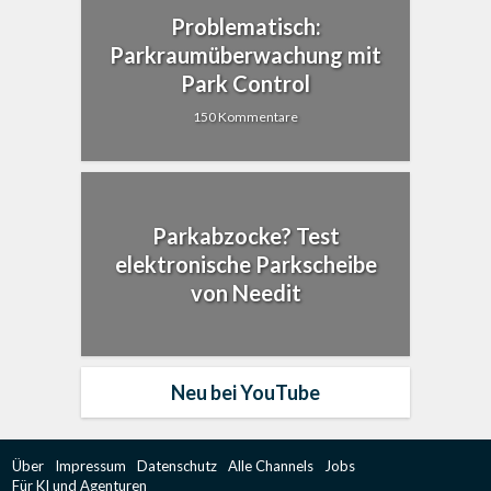
Problematisch:
Parkraumüberwachung mit
Park Control
150 Kommentare
Parkabzocke? Test
elektronische Parkscheibe
von Needit
Neu bei YouTube
Über
Impressum
Datenschutz
Alle Channels
Jobs
Für KI und Agenturen