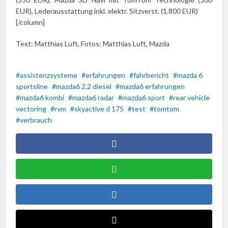
EUR), Lederausstattung inkl. elektr. Sitzverst. (1.800 EUR)
[/column]
Text: Matthias Luft, Fotos: Matthias Luft, Mazda
assistenzsysteme
erfahrungen
fahrbericht
mazda 6
sportsline
mazda6 2.2 diesel
mazda6 erfahrungen
mazda6 kombi
mazda6 radar
mazda6 sport
rear vehicle
vectoring
rvm
skyactive d 175
test
tomtom
verbrauch