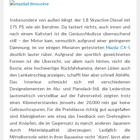
Insbesondere von außen klingt der 1.8 Skyactive-Diesel mit
175 PS wie ein Benziner. Da tackert nichts, auch innen und
nach einem Kaltstart ist die Geräuschkulisse überraschend
still – der Motor kam, vermutlich aufgrund einer geringeren
Dämmung, im vor einigen Monaten getesteten
Mazda CX-5
deutlich lauter rüber. Aufgrund der sportlich gezeichneten
Formen ist die Übersicht, vor allem nach hinten, nicht die
Beste, eine hochwertige Rückfahrkamera, deren Linien auch
den Lenkeinschlag anzeigen, schafft hier aber schnell Abhilfe.
Das Interieur schmückt sich mit verschiedenen
Designelementen im Alu- und Pianolack-Stil, die Ledersitze
(automatisch verstellbar auf der Fahrerseite) zeigten trotz
eines Kilometerstandes jenseits der 20.000 rein gar keine
Gebrauchsspuren. Für die Preisklasse richtig gut ausgefallen
sind Kleinigkeiten wie etwa das Feedback von Drehreglern
und Knöpfen, die im Gegensatz zu manch anderen Japanern
durch Materialqualität überzeugen. Lediglich die
Mittelkonsole wirkt in ihrer Bauweise recht “dünn”, lässt aber