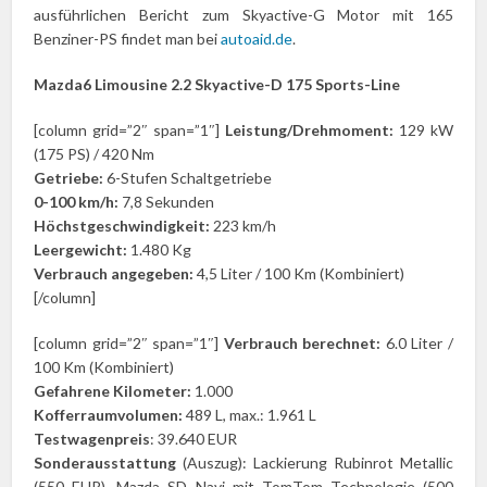
ausführlichen Bericht zum Skyactive-G Motor mit 165
Benziner-PS findet man bei
autoaid.de
.
Mazda6 Limousine 2.2 Skyactive-D 175 Sports-Line
[column grid=”2″ span=”1″]
Leistung/Drehmoment:
129 kW
(175 PS) / 420 Nm
Getriebe:
6-Stufen Schaltgetriebe
0-100 km/h:
7,8 Sekunden
Höchstgeschwindigkeit:
223 km/h
Leergewicht:
1.480 Kg
Verbrauch angegeben:
4,5 Liter / 100 Km (Kombiniert)
[/column]
[column grid=”2″ span=”1″]
Verbrauch berechnet:
6.0 Liter /
100 Km (Kombiniert)
Gefahrene Kilometer:
1.000
Kofferraumvolumen:
489 L, max.: 1.961 L
Testwagenpreis
: 39.640 EUR
Sonderausstattung
(Auszug): Lackierung Rubinrot Metallic
(550 EUR), Mazda SD Navi mit TomTom Technologie (500