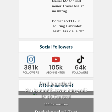
Neuer Motor und
neuer Travel Assist
im Alltag
Porsche 911 GT3
Touring Cabriolet
Test: Das vielleicht...
Social Followers
381k
105k
64k
FOLLOWERS
ABONNENTEN
FOLLOWERS
Problematisch:
Oft kommentiert
Parkraumüberwachung mit
Park Control
150 Kommentare