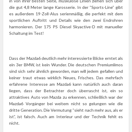
in von ihrer besten Seite, muskulöse Linien ziehen sich über
die gut 4,8 Meter lange Karosserie. In der “Sports-Line” gibt
es außerdem 19-Zoll-Alus serienmäßig, die perfekt mit dem
sportlichen Auftritt und Details wie den zwei Endrohren
harmonieren. Der 175 PS Diesel Skyactive-D mit manueller
Schaltung im Test!
Dass der Mazda6 deutlich mehr interessierte Blicke erntet als
ein 3er BMW, ist kein Wunder. Die deutschen Premiumlimos
sind sich sehr ähnlich geworden, man will jedem gefallen und
keiner traut etwas wirklich Neues, Frisches. Das mehrfach
erfahrene Interesse am Mazda6 kann natürlich auch daran
liegen, dass der Betrachter doch überrascht ist, ein so
attraktives Auto von Mazda zu erkennen, schließlich war der
Mazda6 Vorgänger bei weitem nicht so gelungen wie die
dritte Generation. Die Vermutung “sieht nach mehr aus, als er
ist”, ist falsch. Auch am Interieur und der Technik fehlt es
nicht.