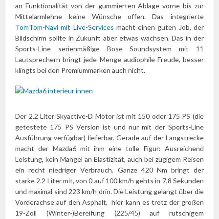
an Funktionalität von der gummierten Ablage vorne bis zur
Mittelarmlehne keine Wünsche offen. Das integrierte
TomTom-Navi mit Live-Services
macht einen guten Job, der
Bildschirm sollte in Zukunft aber etwas wachsen. Das in der
Sports-Line serienmäßige Bose Soundsystem mit 11
Lautsprechern bringt jede Menge audiophile Freude, besser
klingts bei den Premiummarken auch nicht.
Der 2.2 Liter Skyactive-D Motor ist mit 150 oder 175 PS (die
getestete 175 PS Version ist und nur mit der Sports-Line
Ausführung verfügbar) lieferbar. Gerade auf der Langstrecke
macht der Mazda6 mit ihm eine tolle Figur: Ausreichend
Leistung, kein Mangel an Elastizität, auch bei zügigem Reisen
ein recht niedriger Verbrauch. Ganze 420 Nm bringt der
starke 2.2 Liter mit, von 0 auf 100 km/h gehts in 7,8 Sekunden
und maximal sind 223 km/h drin. Die Leistung gelangt über die
Vorderachse auf den Asphalt, hier kann es trotz der großen
19-Zoll (Winter-)Bereifung (225/45) auf rutschigem