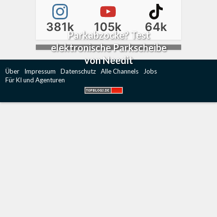
381k
105k
64k
Parkabzocke? Test
elektronische Parkscheibe
von Needit
Über
Impressum
Datenschutz
Alle Channels
Jobs
Für KI und Agenturen